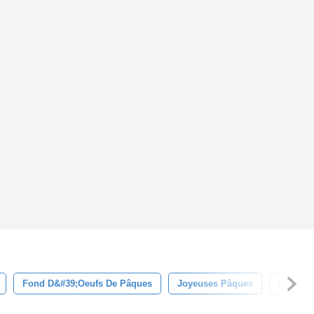
Fond D&#39;oeufs De Pâques
Joyeuses Pâques
Oeufs D