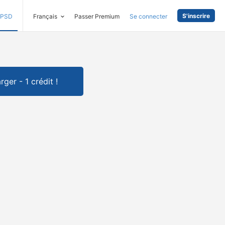
S'inscrire
PSD
Français
Passer Premium
Se connecter
rger - 1 crédit !