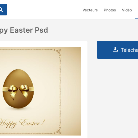
Vecteurs
Photos
Vidéo
py Easter Psd
Télécha