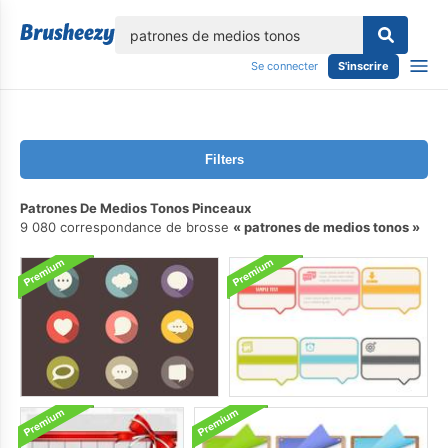
lose
Se connecter
S'inscrire
Filters
Patrones De Medios Tonos Pinceaux
9 080 correspondance de brosse
patrones de medios tonos