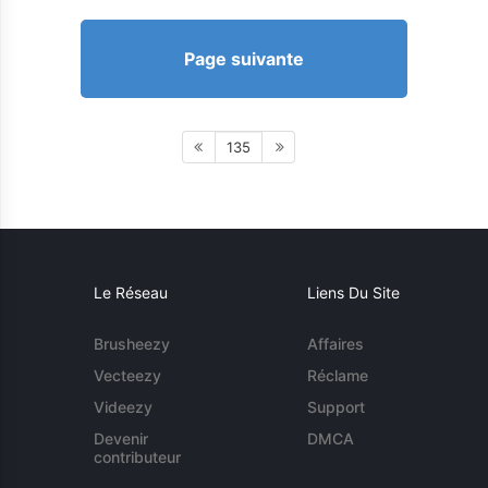
Page suivante
135
Le Réseau
Liens Du Site
Brusheezy
Affaires
Vecteezy
Réclame
Videezy
Support
Devenir
DMCA
contributeur