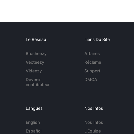
Le Réseau
Liens Du Site
Brusheezy
Affaires
Vecteezy
Réclame
Videezy
Support
Devenir
DMCA
contributeur
Langues
Nos Infos
English
Nos Infos
Español
L'Équipe