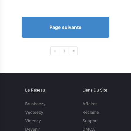
Page suivante
1
Le Réseau
Liens Du Site
Brusheezy
Affaires
Vecteezy
Réclame
Videezy
Support
Devenir
DMCA