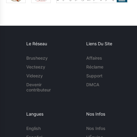
Le Réseau
Liens Du Site
Brusheezy
Affaires
Vecteezy
Réclame
Videezy
Support
Devenir
DMCA
contributeur
Langues
Nos Infos
English
Nos Infos