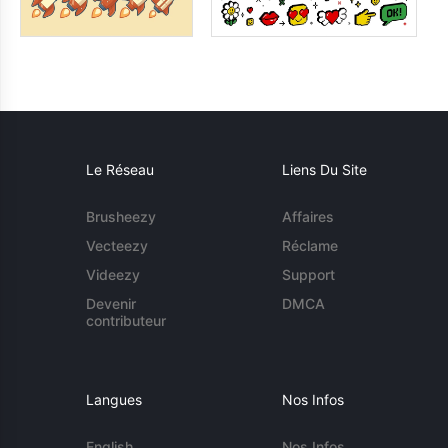
Le Réseau
Liens Du Site
Brusheezy
Affaires
Vecteezy
Réclame
Videezy
Support
Devenir
DMCA
contributeur
Langues
Nos Infos
English
Nos Infos