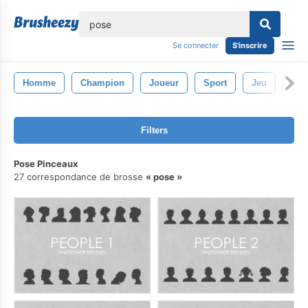
lose
Se connecter
S'inscrire
Homme
Champion
Joueur
Sport
Jeu
Com
Filters
Pose Pinceaux
27 correspondance de brosse
pose