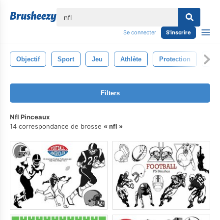
lose
Se connecter
S'inscrire
Objectif
Sport
Jeu
Athlète
Protection
Per
Filters
Nfl Pinceaux
14 correspondance de brosse
nfl