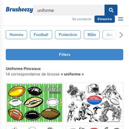
lose
Se connecter
S'inscrire
Homme
Football
Protection
Mâle
Jeu
Spo
Filters
Uniforme Pinceaux
14 correspondance de brosse
uniforme