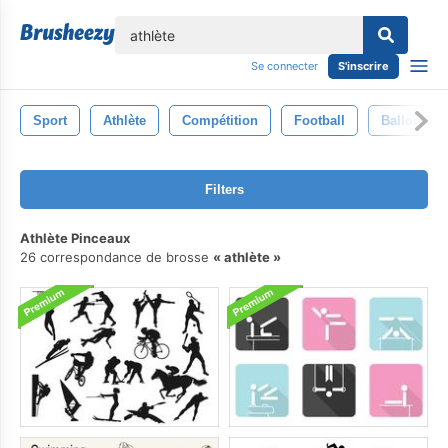
lose
Se connecter
S'inscrire
Sport
Athlète
Compétition
Football
Ballon
Filters
Athlète Pinceaux
26 correspondance de brosse
athlète