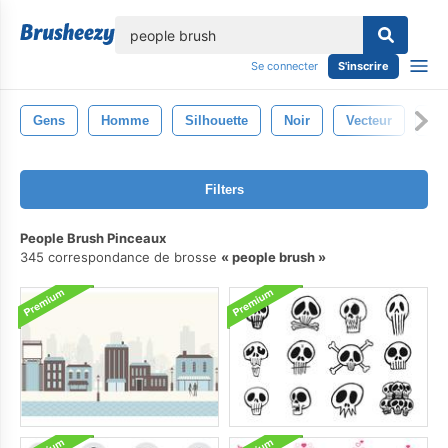
lose
Se connecter
S'inscrire
Gens
Homme
Silhouette
Noir
Vecteur
Rét
Filters
People Brush Pinceaux
345 correspondance de brosse
people brush