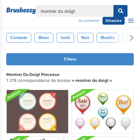
lose
Se connecter
S'inscrire
Contexte
Blanc
Isolé
Noir
Modèle
Concep
Filters
Montrer Du Doigt Pinceaux
1 278 correspondance de brosse
montrer du doigt