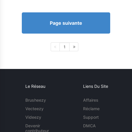
Page suivante
1
Le Réseau
Liens Du Site
Brusheezy
Affaires
Vecteezy
Réclame
Videezy
Support
Devenir
DMCA
contributeur