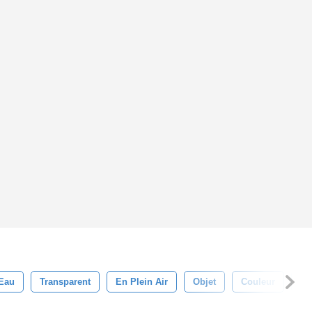
Eau
Transparent
En Plein Air
Objet
Couleur
Bl