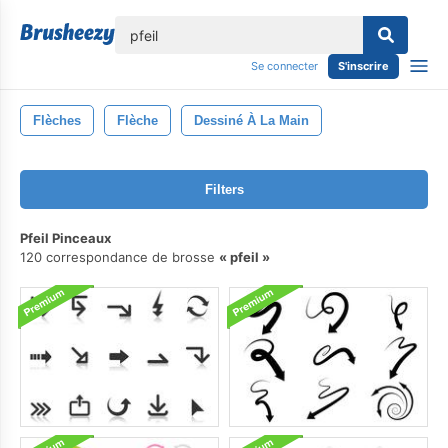
lose
Se connecter
S'inscrire
Flèches
Flèche
Dessiné À La Main
Filters
Pfeil Pinceaux
120 correspondance de brosse
pfeil