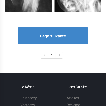
Page suivante
1
Le Réseau
Liens Du Site
Brusheezy
Affaires
Vecteezy
Réclame