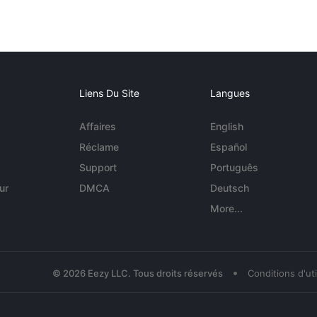
Liens Du Site
Langues
Affaires
English
Réclame
Español
Support
Português
ur
DMCA
Deutsch
More...
•
© 2026 Eezy LLC. Tous droits réservés
Conditions d'uti