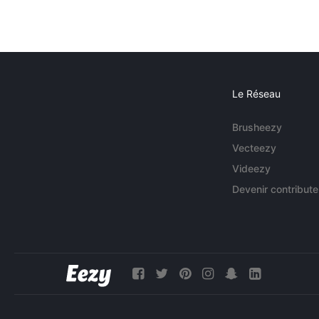
Le Réseau
Brusheezy
Vecteezy
Videezy
Devenir contribute