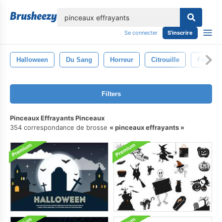
lose
Se connecter
S'inscrire
Halloween
Du Sang
Horreur
Citrouille
Fantôm
Filters
Pinceaux Effrayants Pinceaux
354 correspondance de brosse
pinceaux effrayants