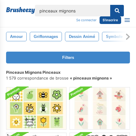
lose
Se connecter
S'inscrire
Amour
Griffonnages
Dessin Animé
Symbole
B
Filters
Pinceaux Mignons Pinceaux
1 579 correspondance de brosse
pinceaux mignons