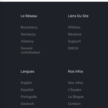
Le Réseau
Liens Du Site
Brusheezy
Affaires
Vecteezy
Réclame
Videezy
Support
Devenir
DMCA
contributeur
Langues
Nos Infos
English
Nos Infos
Español
L'Équipe
Português
Le Blogue
Deutsch
Contact