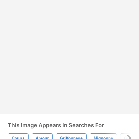
This Image Appears In Searches For
Cœurs
Amour
Griffonnage
Mignonne
Girly D