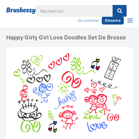
Se connecter
S'inscrire
Happy Girly Girl Love Doodles Set De Brosse