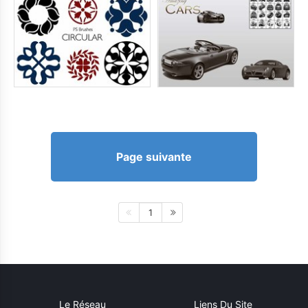
Page suivante
1
Le Réseau
Liens Du Site