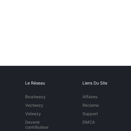
Le Réseau
Liens Du Site
Brusheezy
Affaires
Vecteezy
Réclame
Videezy
Support
Devenir
DMCA
contributeur