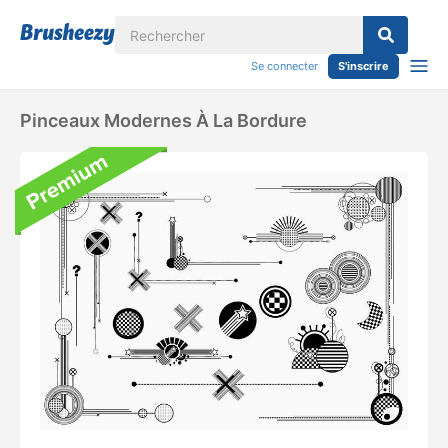
Se connecter
S'inscrire
Pinceaux Modernes À La Bordure