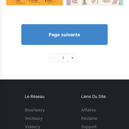
Page suivante
1
Le Réseau
Liens Du Site
Brusheezy
Affaires
Vecteezy
Réclame
Videezy
Support