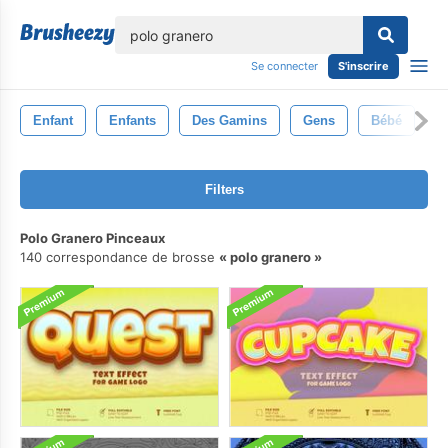
lose
Se connecter
S'inscrire
Enfant
Enfants
Des Gamins
Gens
Bébé
Filters
Polo Granero Pinceaux
140 correspondance de brosse
polo granero