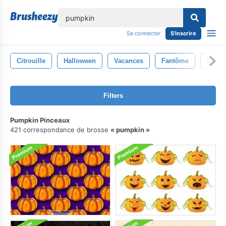
lose
Se connecter
S'inscrire
Citrouille
Halloween
Vacances
Fantôme
Effray
Filters
Pumpkin Pinceaux
421 correspondance de brosse
pumpkin