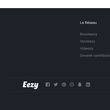
Le Réseau
Brusheezy
Vecteezy
Videezy
Devenir contribute