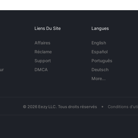
Liens Du Site
Langues
Affaires
English
Réclame
Español
Support
Português
ur
DMCA
Deutsch
More...
•
© 2026 Eezy LLC. Tous droits réservés
Conditions d'uti