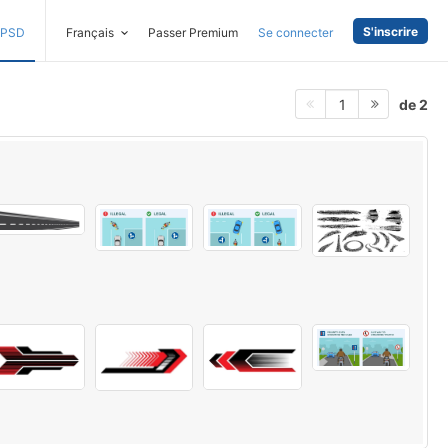
S'inscrire
PSD
Français
Passer Premium
Se connecter
de 2
1