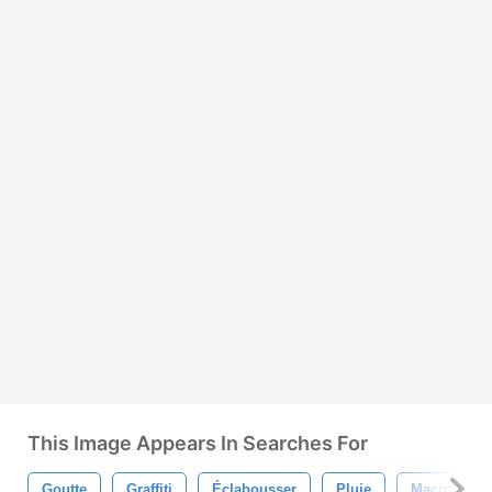
This Image Appears In Searches For
Goutte
Graffiti
Éclabousser
Pluie
Macro