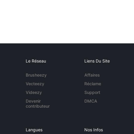
Le Réseau
Liens Du Site
Brusheezy
Affaires
Vecteezy
Réclame
Videezy
Support
Devenir
DMCA
contributeur
Langues
Nos Infos