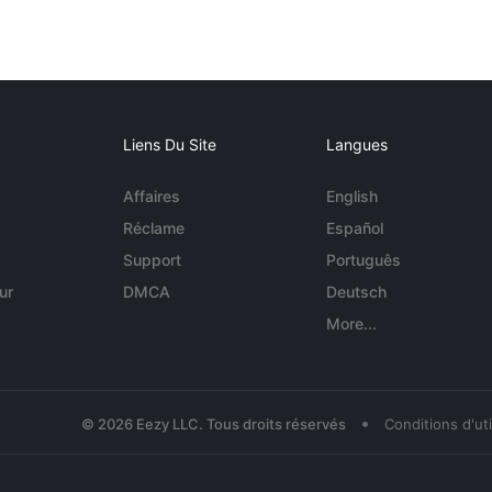
Liens Du Site
Langues
Affaires
English
Réclame
Español
Support
Português
ur
DMCA
Deutsch
More...
•
© 2026 Eezy LLC. Tous droits réservés
Conditions d'uti