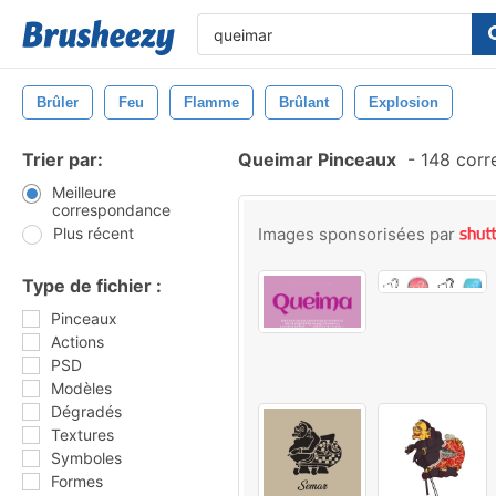
Brûler
Feu
Flamme
Brûlant
Explosion
Trier par:
Queimar Pinceaux
-
148 corr
Meilleure
correspondance
Plus récent
Images sponsorisées par
Type de fichier :
Pinceaux
Actions
PSD
Modèles
Dégradés
Textures
Symboles
Formes