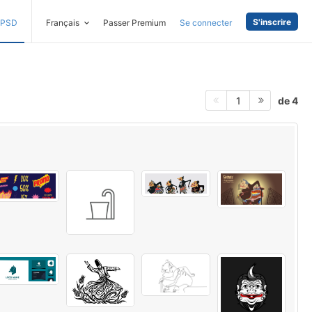
S'inscrire
PSD
Français
Passer Premium
Se connecter
de 4
1