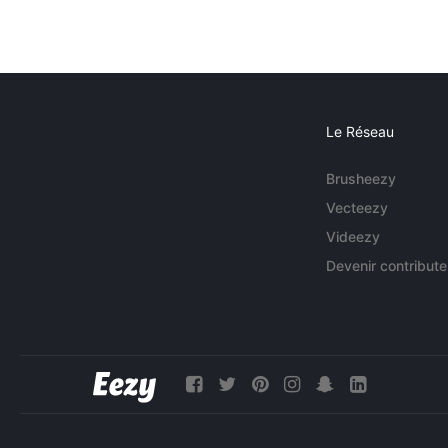
Le Réseau
Brusheezy
Vecteezy
Videezy
Devenir contribute