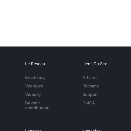
Le Réseau
Liens Du Site
Brusheezy
Affaires
Vecteezy
Réclame
Videezy
Support
Devenir
DMCA
contributeur
Langues
Nos Infos