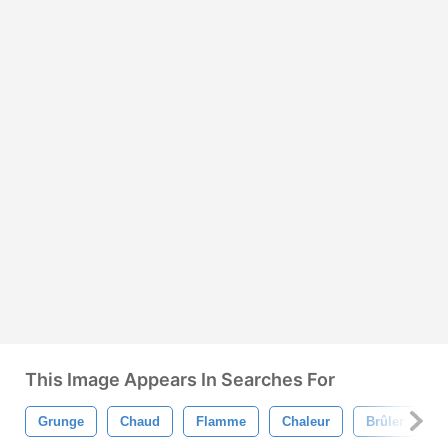
This Image Appears In Searches For
Grunge
Chaud
Flamme
Chaleur
Brûler
F