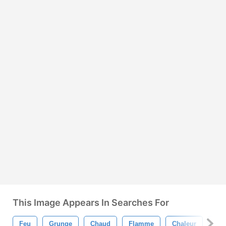
This Image Appears In Searches For
Feu
Grunge
Chaud
Flamme
Chaleur
Brû