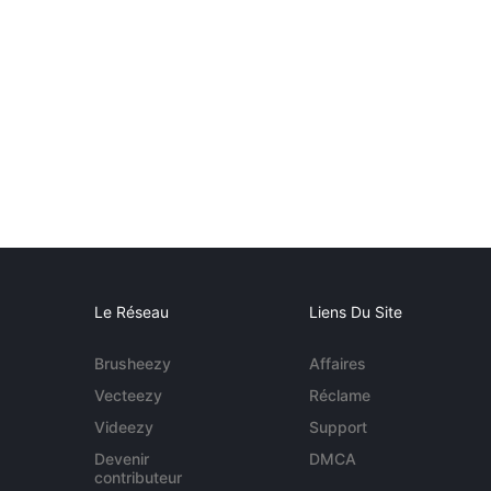
Le Réseau
Liens Du Site
Brusheezy
Affaires
Vecteezy
Réclame
Videezy
Support
Devenir
DMCA
contributeur