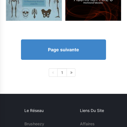
Page suivante
1
Le Réseau
Liens Du Site
Brusheezy
Affaires