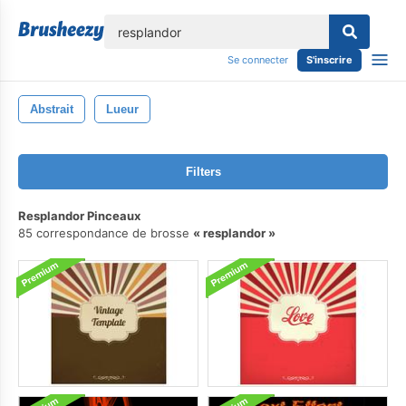
lose
Se connecter
S'inscrire
Abstrait
Lueur
Filters
Resplandor Pinceaux
85 correspondance de brosse
resplandor