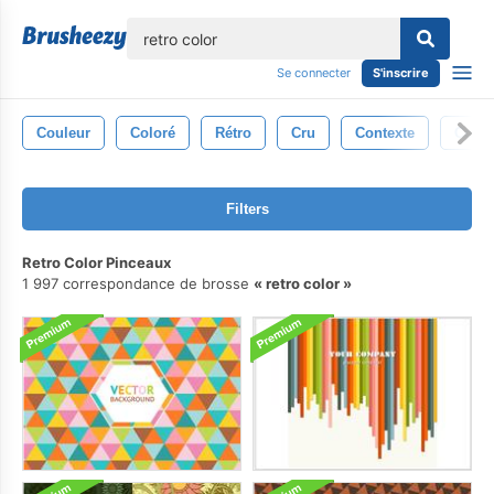
lose
Se connecter
S'inscrire
Couleur
Coloré
Rétro
Cru
Contexte
Conce
Filters
Retro Color Pinceaux
1 997 correspondance de brosse
retro color