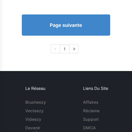
Page suivante
1
Le Réseau
Liens Du Site
Brusheezy
Affaires
Vecteezy
Réclame
Videezy
Support
Devenir
DMCA