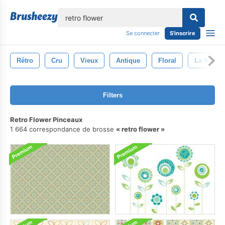
lose
Se connecter
S'inscrire
Rétro
Cru
Vieux
Antique
Floral
La Nature
Filters
Retro Flower Pinceaux
1 664 correspondance de brosse
retro flower