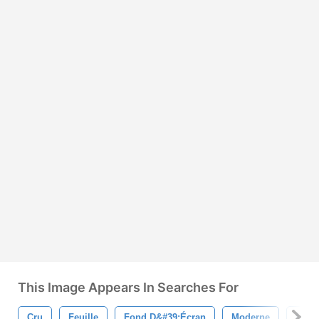
This Image Appears In Searches For
Cru
Feuille
Fond D&#39;écran
Moderne
Motif