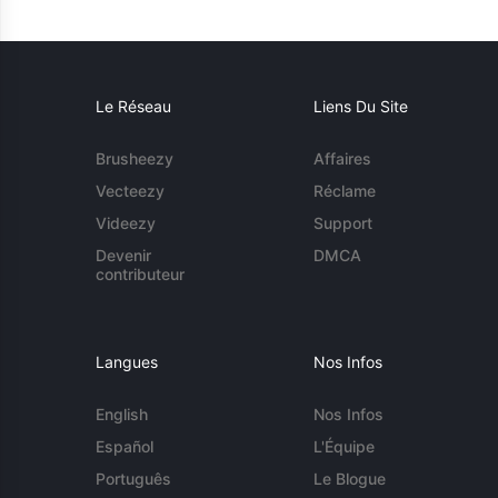
Le Réseau
Liens Du Site
Brusheezy
Affaires
Vecteezy
Réclame
Videezy
Support
Devenir
DMCA
contributeur
Langues
Nos Infos
English
Nos Infos
Español
L'Équipe
Português
Le Blogue