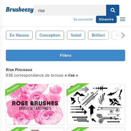
lose
Se connecter
S'inscrire
En Hausse
Conception
Soleil
Brillant
Abstrait
Filters
Rise Pinceaux
636 correspondance de brosse
rise