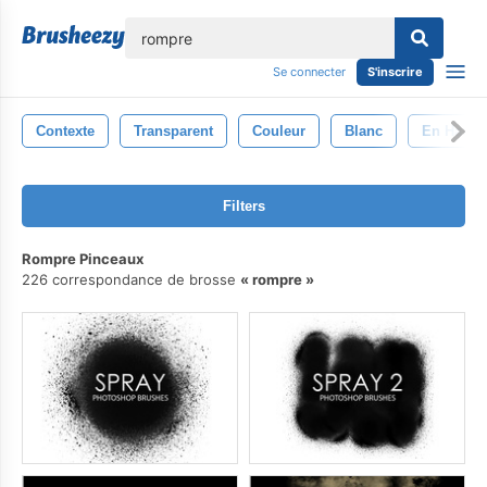
lose
Se connecter
S'inscrire
Contexte
Transparent
Couleur
Blanc
En Haut
Filters
Rompre Pinceaux
226 correspondance de brosse
rompre