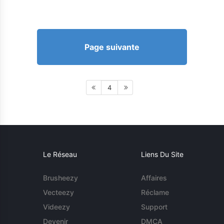
Page suivante
4
Le Réseau
Liens Du Site
Brusheezy
Affaires
Vecteezy
Réclame
Videezy
Support
Devenir
DMCA