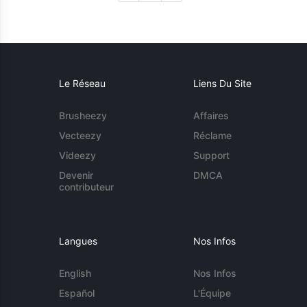
Le Réseau
Liens Du Site
Brusheezy
Affaires
Vecteezy
Réclame
Videezy
Support
Devenir
DMCA
contributeur
Langues
Nos Infos
English
Nos Infos
Español
L'Équipe