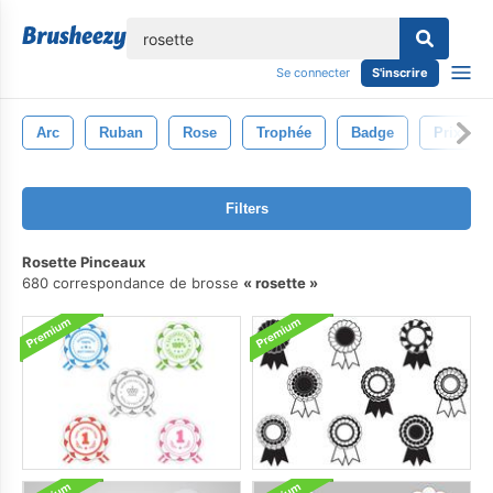
lose
Se connecter
S'inscrire
Arc
Ruban
Rose
Trophée
Badge
Prix
Filters
Rosette Pinceaux
680 correspondance de brosse
rosette