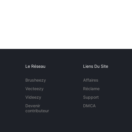
Le Réseau
Liens Du Site
Brusheezy
Affaires
Vecteezy
Réclame
Videezy
Support
Devenir
DMCA
contributeur