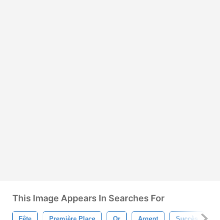
This Image Appears In Searches For
Fête
Première Place
Or
Argent
Succès
L