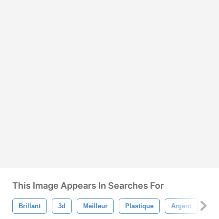
This Image Appears In Searches For
Brillant
3d
Meilleur
Plastique
Argent
Co