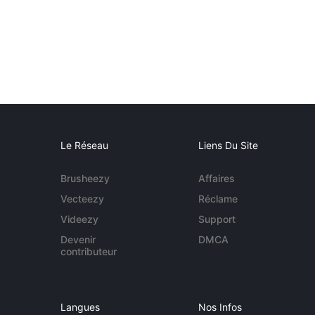
Le Réseau
Liens Du Site
Brusheezy
Affaires
Vecteezy
Réclame
Videezy
Support
Devenir
DMCA
contributeur
Langues
Nos Infos