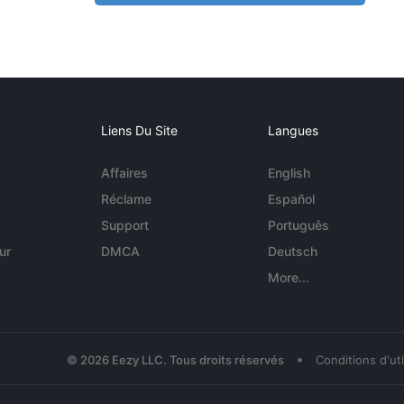
Liens Du Site
Langues
Affaires
English
Réclame
Español
Support
Português
ur
DMCA
Deutsch
More...
•
© 2026 Eezy LLC. Tous droits réservés
Conditions d'uti