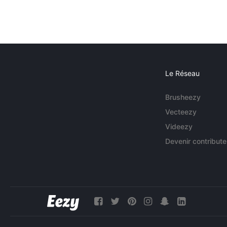
Le Réseau
Brusheezy
Vecteezy
Videezy
Devenir contribute