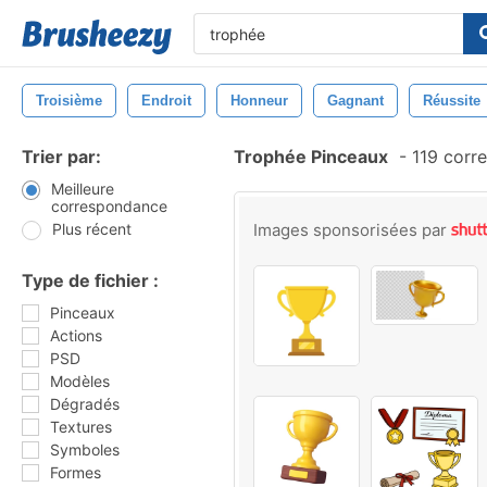
Troisième
Endroit
Honneur
Gagnant
Réussite
Trier par:
Trophée Pinceaux
-
119 corr
Meilleure
correspondance
Plus récent
Images sponsorisées par
Type de fichier :
Pinceaux
Actions
PSD
Modèles
Dégradés
Textures
Symboles
Formes