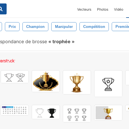
Vecteurs
Photos
Vidéo
Prix
Champion
Manipuler
Compétition
Premièr
espondance de brosse
trophée