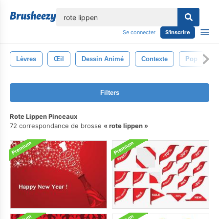
lose
Se connecter
S'inscrire
Lèvres
Œil
Dessin Animé
Contexte
Pop
B
Filters
Rote Lippen Pinceaux
72 correspondance de brosse
rote lippen