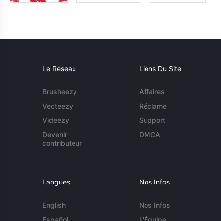
Le Réseau
Liens Du Site
Brusheezy
Affaires
Vecteezy
Réclame
Videezy
Support
Devenir
DMCA
contributeur
Langues
Nos Infos
English
Nos Infos
Español
L'Équipe