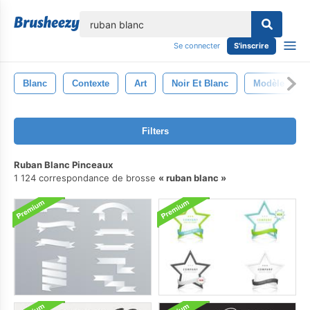
lose
Se connecter
S'inscrire
Blanc
Contexte
Art
Noir Et Blanc
Modèle
Filters
Ruban Blanc Pinceaux
1 124 correspondance de brosse
ruban blanc