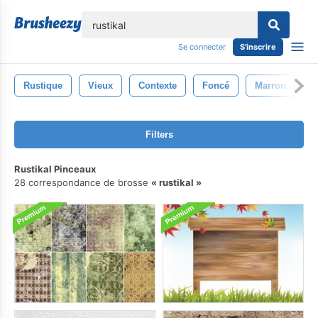
lose
Se connecter
S'inscrire
Rustique
Vieux
Contexte
Foncé
Marron
C
Filters
Rustikal Pinceaux
28 correspondance de brosse
rustikal