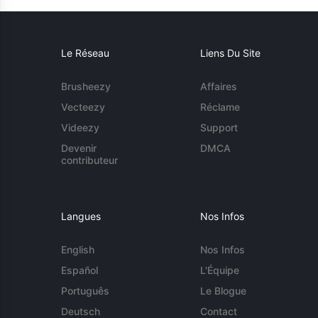
Le Réseau
Liens Du Site
Brusheezy
Affaires
Vecteezy
Réclame
Videezy
Support
Devenir
DMCA
contributeur
Langues
Nos Infos
English
Nos Infos
Español
L'Équipe
Português
Le Blogue
Deutsch
Contact