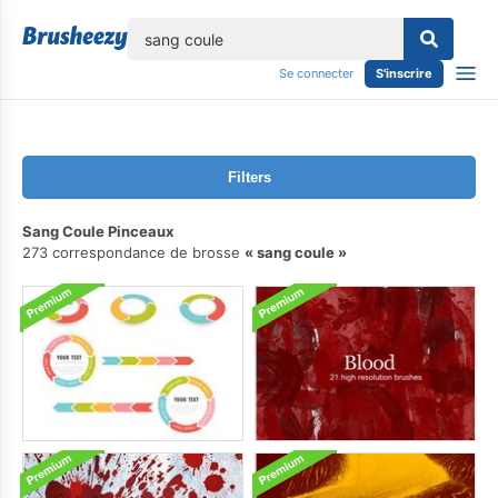
lose
Se connecter
S'inscrire
Filters
Sang Coule Pinceaux
273 correspondance de brosse
sang coule