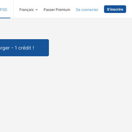
S'inscrire
PSD
Français
Passer Premium
Se connecter
rger - 1 crédit !