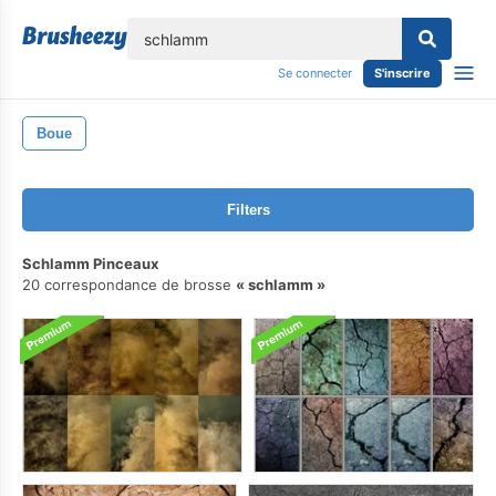
lose
Se connecter
S'inscrire
Boue
Filters
Schlamm Pinceaux
20 correspondance de brosse
schlamm