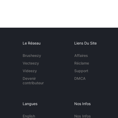
Le Réseau
Liens Du Site
Brusheezy
Affaires
Vecteezy
Réclame
Videezy
Support
Devenir
DMCA
contributeur
Langues
Nos Infos
English
Nos Infos