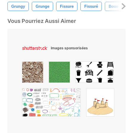
Grungy
Grunge
Fissure
Fissuré
Boue
So
Vous Pourriez Aussi Aimer
Images sponsorisées