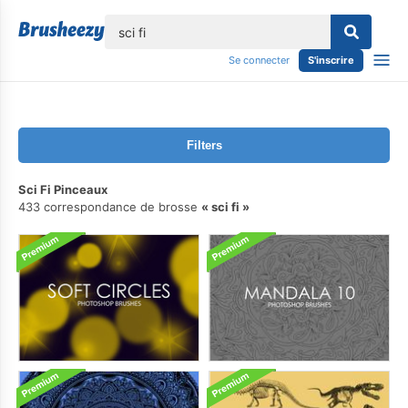
lose
Se connecter
S'inscrire
Filters
Sci Fi Pinceaux
433 correspondance de brosse
sci fi