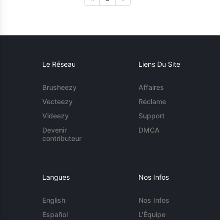
Le Réseau
Liens Du Site
Brusheezy
Affaires
Vecteezy
Réclame
Videezy
Support
Devenir
DMCA
contributeur
Langues
Nos Infos
English
Nos Infos
Español
L'Équipe