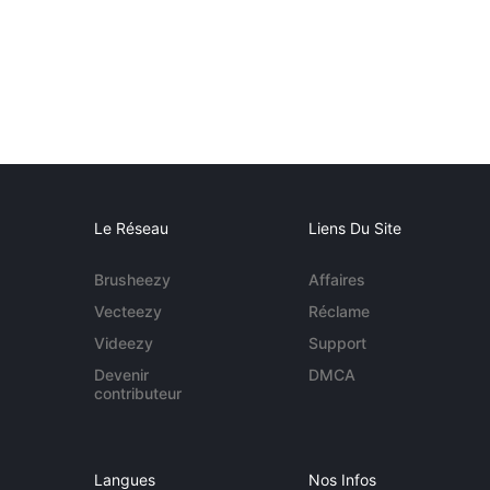
Le Réseau
Liens Du Site
Brusheezy
Affaires
Vecteezy
Réclame
Videezy
Support
Devenir
DMCA
contributeur
Langues
Nos Infos