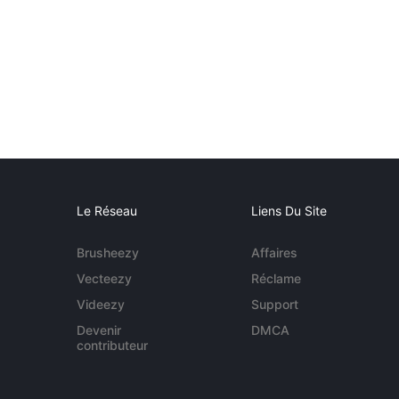
Le Réseau
Liens Du Site
Brusheezy
Affaires
Vecteezy
Réclame
Videezy
Support
Devenir
DMCA
contributeur