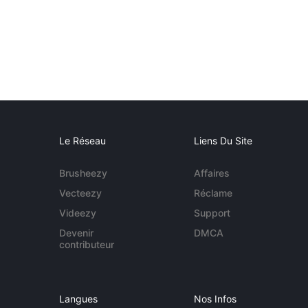
Le Réseau
Liens Du Site
Brusheezy
Affaires
Vecteezy
Réclame
Videezy
Support
Devenir
DMCA
contributeur
Langues
Nos Infos