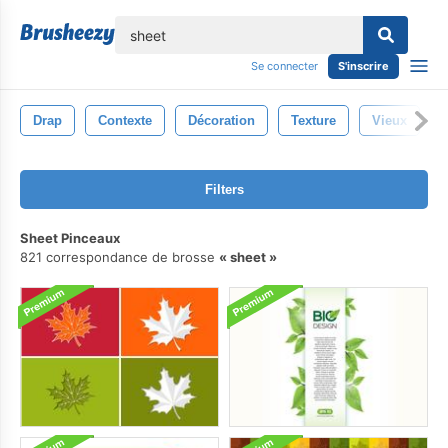
lose
Se connecter
S'inscrire
Drap
Contexte
Décoration
Texture
Vieux
Filters
Sheet Pinceaux
821 correspondance de brosse
sheet