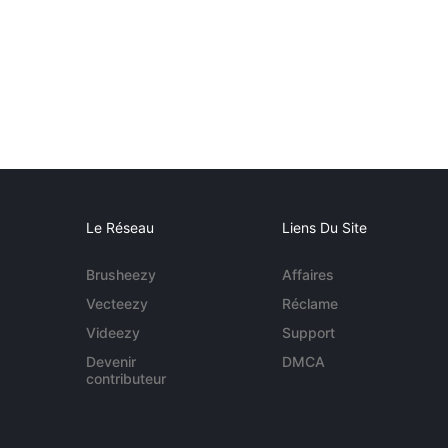
Le Réseau
Liens Du Site
Brusheezy
Affaires
Vecteezy
Réclame
Videezy
Support
Devenir
DMCA
contributeur