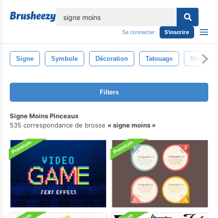
lose
Se connecter
S'inscrire
Signe
Symbole
Décoration
Tatouage
Modèle
Filters
Signe Moins Pinceaux
535 correspondance de brosse
signe moins