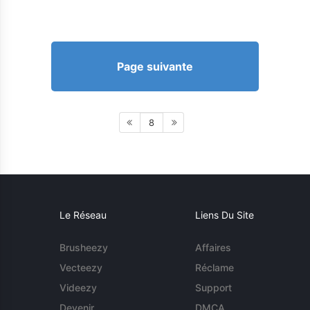
Page suivante
8
Le Réseau
Liens Du Site
Brusheezy
Affaires
Vecteezy
Réclame
Videezy
Support
Devenir
DMCA